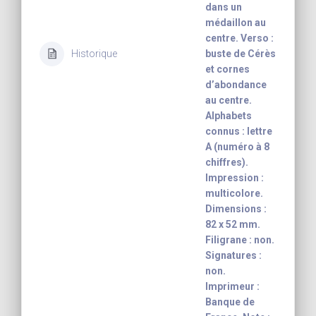
dans un
médaillon au
centre. Verso :
Historique
buste de Cérès
et cornes
d’abondance
au centre.
Alphabets
connus : lettre
A (numéro à 8
chiffres).
Impression :
multicolore.
Dimensions :
82 x 52 mm.
Filigrane : non.
Signatures :
non.
Imprimeur :
Banque de