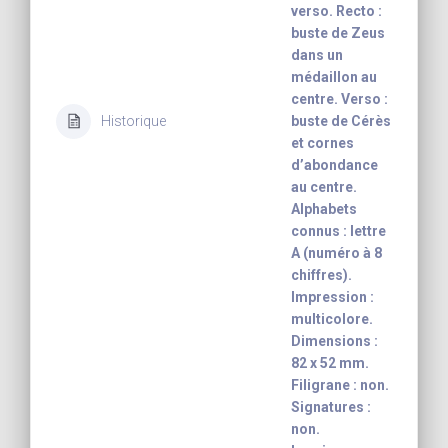
verso. Recto :
buste de Zeus
dans un
médaillon au
centre. Verso :
Historique
buste de Cérès
et cornes
d’abondance
au centre.
Alphabets
connus : lettre
A (numéro à 8
chiffres).
Impression :
multicolore.
Dimensions :
82 x 52 mm.
Filigrane : non.
Signatures :
non.