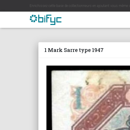
Enrichissez cette base de collectionneurs en ajoutant vous même 
1 Mark Sarre type 1947