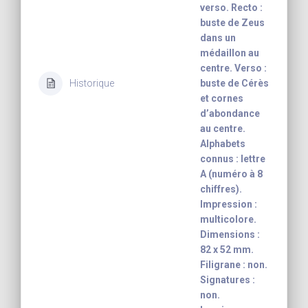
verso. Recto :
buste de Zeus
dans un
médaillon au
centre. Verso :
Historique
buste de Cérès
et cornes
d’abondance
au centre.
Alphabets
connus : lettre
A (numéro à 8
chiffres).
Impression :
multicolore.
Dimensions :
82 x 52 mm.
Filigrane : non.
Signatures :
non.