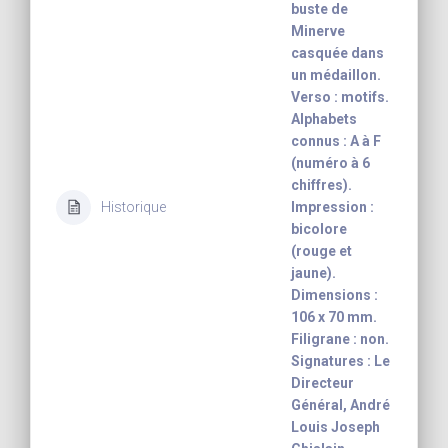
buste de
Minerve
casquée dans
un médaillon.
Verso : motifs.
Alphabets
connus : A à F
(numéro à 6
chiffres).
Historique
Impression :
bicolore
(rouge et
jaune).
Dimensions :
106 x 70 mm.
Filigrane : non.
Signatures : Le
Directeur
Général, André
Louis Joseph