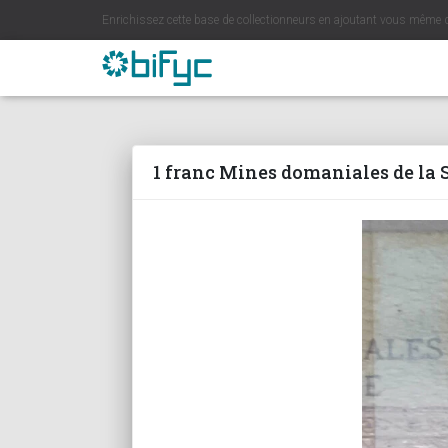
Enrichissez cette base de collectionneurs en ajoutant vous même 
1 franc Mines domaniales de la S